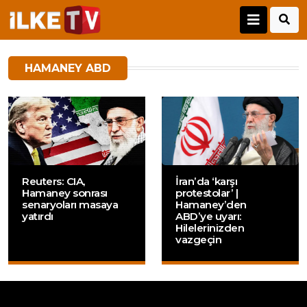
HAMANEY ABD
Reuters: CIA,
İran’da ‘karşı
Hamaney sonrası
protestolar’ |
senaryoları masaya
Hamaney’den
yatırdı
ABD’ye uyarı:
Hilelerinizden
vazgeçin