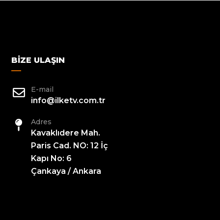
BIZE ULAŞIN
E-mail
info@ilketv.com.tr
Adres
Kavaklıdere Mah.
Paris Cad. NO: 12 İç
Kapı No: 6
Çankaya / Ankara