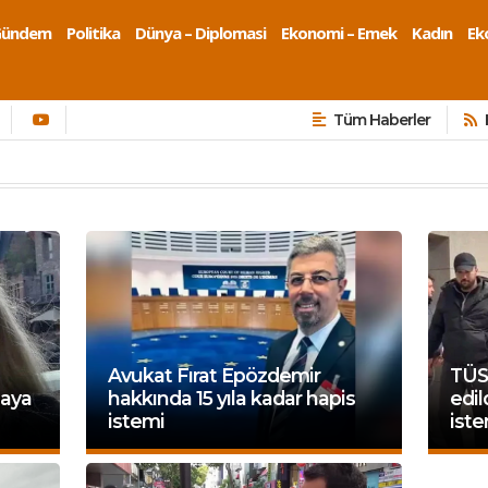
Gündem
Politika
Dünya – Diplomasi
Ekonomi – Emek
Kadın
Eko
Tüm Haberler
Avukat Fırat Epözdemir
TÜS
 aya
hakkında 15 yıla kadar hapis
edil
istemi
iste