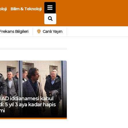
loji
Bilim & Teknoloji
Frekans Bilgileri
Canlı Yayın
İAD iddianamesi kabul
di: 5 yıl 3 aya kadar hapis
mi