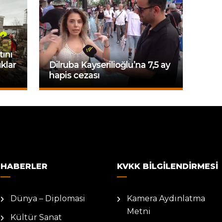
tını
klar
Dilruba Kayserilioğlu’na 7,5 ay
hapis cezası
HABERLER
KVKK BILGILENDIRMESI
Dünya – Diplomasi
Kamera Aydınlatma
Metni
Kültür Sanat