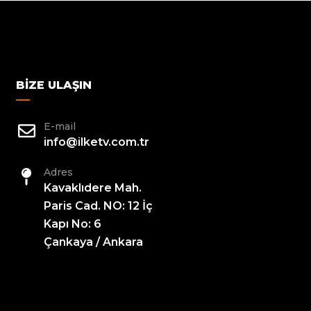
BIZE ULAŞIN
E-mail
info@ilketv.com.tr
Adres
Kavaklıdere Mah.
Paris Cad. NO: 12 İç
Kapı No: 6
Çankaya / Ankara