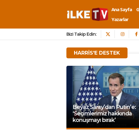
Ana Sayfa
Yazarlar
Bizi Takip Edin:
HARRIS'E DESTEK
Beyaz Saray’dan Putin’e:
‘Seçimlerimiz hakkında
konuşmayı bırak’