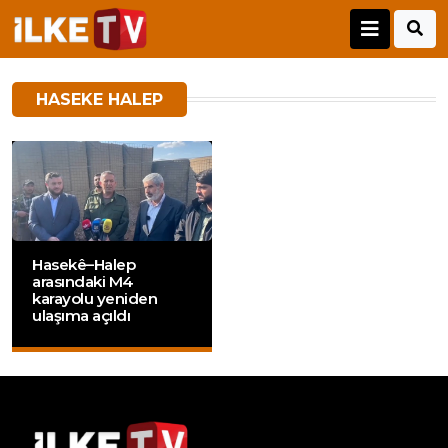
HASEKE HALEP
Hasekê–Halep
arasındaki M4
karayolu yeniden
ulaşıma açıldı