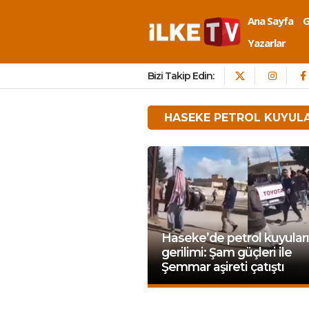
Ana Sayfa
Yazarlar
Bizi Takip Edin:
HASEKE PETROL KUYULA
Haseke’de petrol kuyuları
gerilimi: Şam güçleri ile
Şemmar aşireti çatıştı