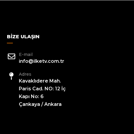
BIZE ULAŞIN
E-mail
info@ilketv.com.tr
Adres
Kavaklıdere Mah.
Paris Cad. NO: 12 İç
Kapı No: 6
Çankaya / Ankara