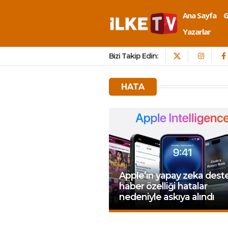
Ana Sayfa
Yazarlar
Bizi Takip Edin:
HATA
Apple’ın yapay zeka deste
haber özelliği hatalar
nedeniyle askıya alındı