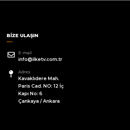
BIZE ULAŞIN
E-mail
info@ilketv.com.tr
Adres
Kavaklıdere Mah.
Paris Cad. NO: 12 İç
Kapı No: 6
Çankaya / Ankara