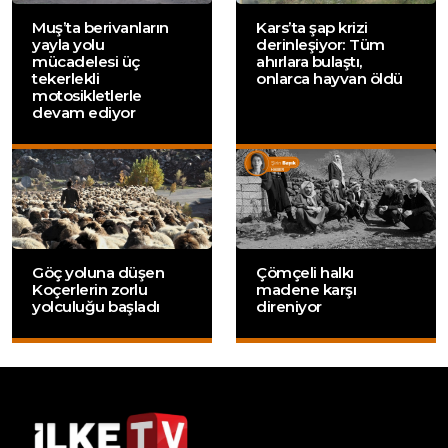
Muş’ta berivanların
Kars’ta şap krizi
yayla yolu
derinleşiyor: Tüm
mücadelesi üç
ahırlara bulaştı,
tekerlekli
onlarca hayvan öldü
motosikletlerle
devam ediyor
Göç yoluna düşen
Çömçeli halkı
Koçerlerin zorlu
madene karşı
yolculuğu başladı
direniyor