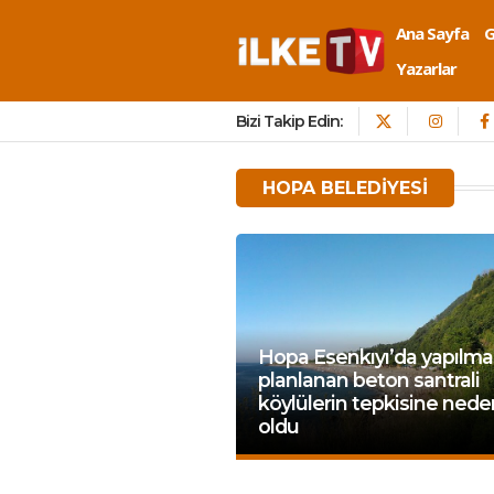
Ana Sayfa
Yazarlar
Bizi Takip Edin:
HOPA BELEDIYESI
Hopa Esenkıyı’da yapılma
planlanan beton santrali
köylülerin tepkisine nede
oldu