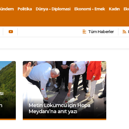
Gündem
Politika
Dünya – Diplomasi
Ekonomi – Emek
Kadın
Eko
Tüm Haberler
sı
n
Metin Lokumcu için Hopa
Meydanı’na anıt yazı