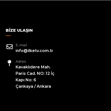
BIZE ULAŞIN
E-mail
info@ilketv.com.tr
Adres
Kavaklıdere Mah.
Paris Cad. NO: 12 İç
Kapı No: 6
Çankaya / Ankara