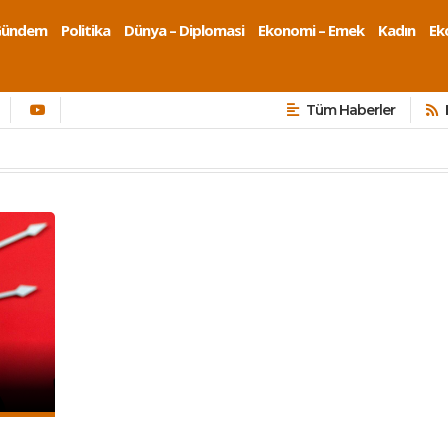
Gündem
Politika
Dünya – Diplomasi
Ekonomi – Emek
Kadın
Eko
Tüm Haberler