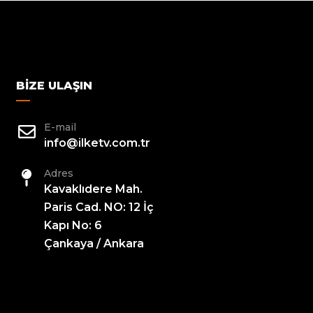
BIZE ULAŞIN
E-mail
info@ilketv.com.tr
Adres
Kavaklıdere Mah.
Paris Cad. NO: 12 İç
Kapı No: 6
Çankaya / Ankara