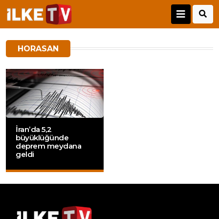
HORASAN
İran’da 5,2
büyüklüğünde
deprem meydana
geldi