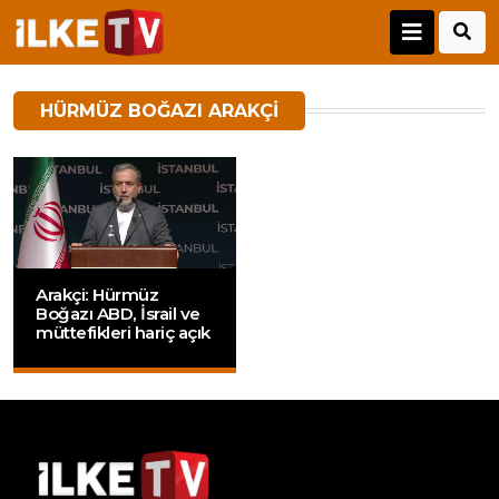
HÜRMÜZ BOĞAZI ARAKÇI
Arakçi: Hürmüz
Boğazı ABD, İsrail ve
müttefikleri hariç açık