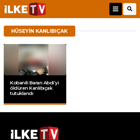
HÜSEYIN KANLIBIÇAK
Kobanili Baran Abdi’yi
öldüren Kanlıbıçak
tutuklandı