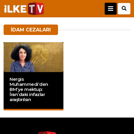
IDAM CEZALARI
Nergis
Muhammedi’den
BM’ye mektup:
İran’daki infazlar
araştırılsın