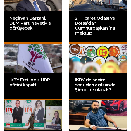
Neçirvan Barzani,
21 Ticaret Odası ve
DEM Parti heyetiyle
Borsa’dan
görüşecek
Cumhurbaşkanı’na
mektup
IKBY Erbil’deki HDP
IKBY’de seçim
ofisini kapattı
sonuçları açıklandı:
Şimdi ne olacak?