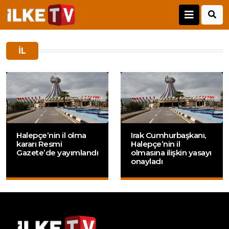
IL
Halepçe’nin il olma
Irak Cumhurbaşkanı,
kararı Resmi
Halepçe’nin il
Gazete’de yayımlandı
olmasına ilişkin yasayı
onayladı