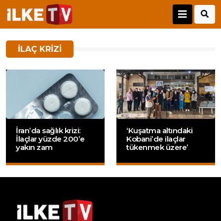
ILAÇ KRIZI
İran’da sağlık krizi:
‘Kuşatma altındaki
İlaçlar yüzde 200’e
Kobani’de ilaçlar
yakın zam
tükenmek üzere’