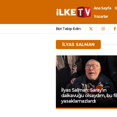
Ana Sayfa
Yazarlar
Bizi Takip Edin:
ILYAS SALMAN
İlyas Salman: Saray’ın
dalkavuğu olsaydım, bu fi
yasaklamazlardı