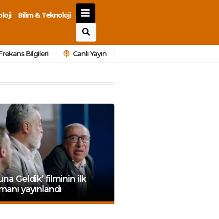
loji
Bilim & Teknoloji
Frekans Bilgileri
Canlı Yayın
una Geldik’ filminin ilk
manı yayınlandı