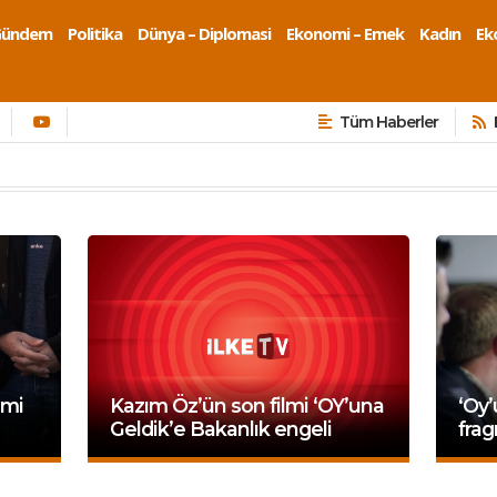
Gündem
Politika
Dünya – Diplomasi
Ekonomi – Emek
Kadın
Eko
Tüm Haberler
lmi
Kazım Öz’ün son filmi ‘OY’una
‘Oy’
Geldik’e Bakanlık engeli
frag