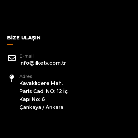
BIZE ULAŞIN
E-mail
info@ilketv.com.tr
Adres
Kavaklıdere Mah.
Paris Cad. NO: 12 İç
Kapı No: 6
Çankaya / Ankara