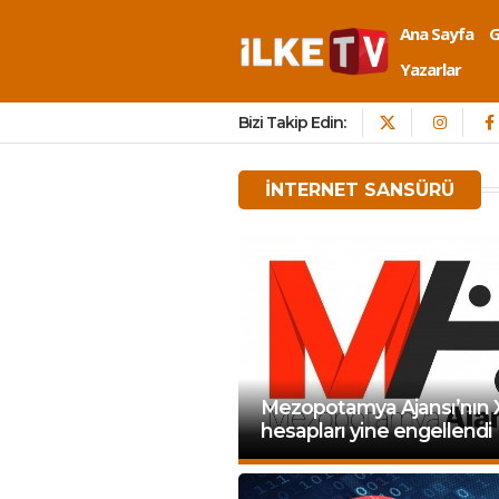
Ana Sayfa
Yazarlar
Bizi Takip Edin:
INTERNET SANSÜRÜ
Mezopotamya Ajansı’nın 
hesapları yine engellendi