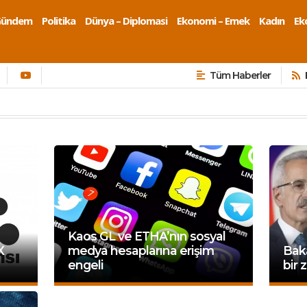
Gündem
Politika
Dünya – Diplomasi
Ekonomi – Emek
Kadın
Eko
Tüm Haberler
Kaos GL ve ETHA’nın sosyal
X
medya hesaplarına erişim
Baka
engeli
bir 