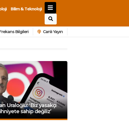
loji
Bilim & Teknoloji
Frekans Bilgileri
Canlı Yayın
n Uraloğlu: ‘Biz yasakçı
zihniyete sahip değiliz’