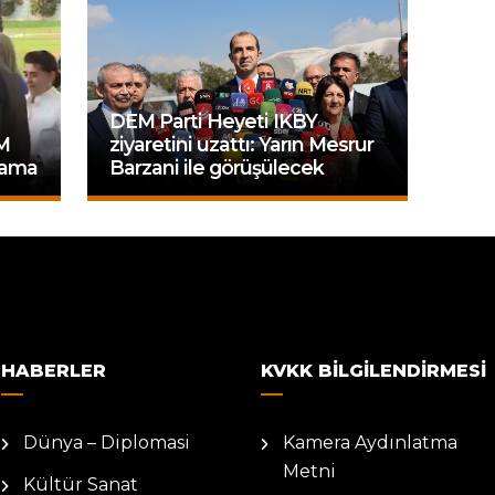
DEM Parti Heyeti IKBY
M
ziyaretini uzattı: Yarın Mesrur
ılama
Barzani ile görüşülecek
HABERLER
KVKK BILGILENDIRMESI
Dünya – Diplomasi
Kamera Aydınlatma
Metni
Kültür Sanat