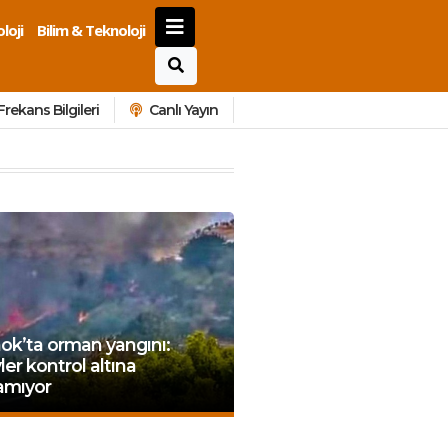
loji
Bilim & Teknoloji
Frekans Bilgileri
Canlı Yayın
ok’ta orman yangını:
ler kontrol altına
amıyor