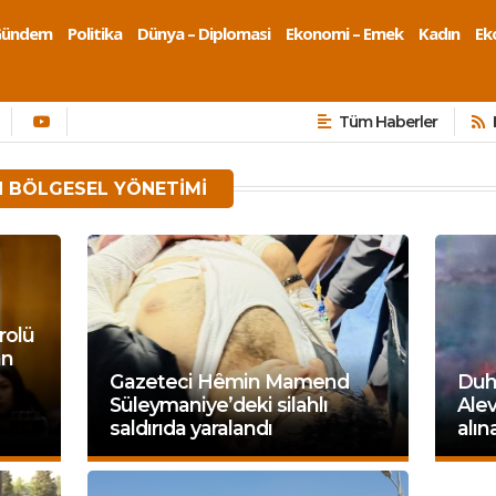
Gündem
Politika
Dünya – Diplomasi
Ekonomi – Emek
Kadın
Eko
Tüm Haberler
N BÖLGESEL YÖNETIMI
rolü
an
Gazeteci Hêmin Mamend
Duh
Süleymaniye’deki silahlı
Alev
saldırıda yaralandı
alın