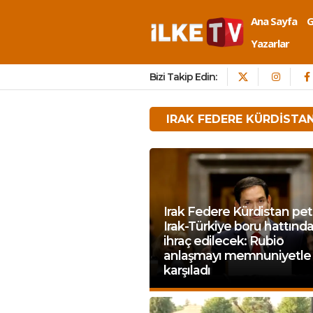
Ana Sayfa
Yazarlar
Bizi Takip Edin:
IRAK FEDERE KÜRDISTA
Irak Federe Kürdistan pet
Irak-Türkiye boru hattınd
ihraç edilecek: Rubio
anlaşmayı memnuniyetle
karşıladı