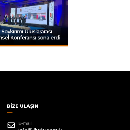
 Soykırımı Uluslararası
msel Konferansı sona erdi
BIZE ULAŞIN
E-mail
info@ilketv.com.tr