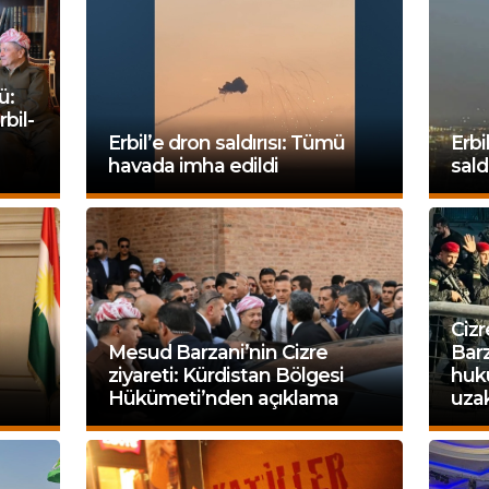
ü:
rbil-
Erbil’e dron saldırısı: Tümü
Erbi
havada imha edildi
saldı
Cizr
Mesud Barzani’nin Cizre
Barz
ziyareti: Kürdistan Bölgesi
huku
Hükümeti’nden açıklama
uza