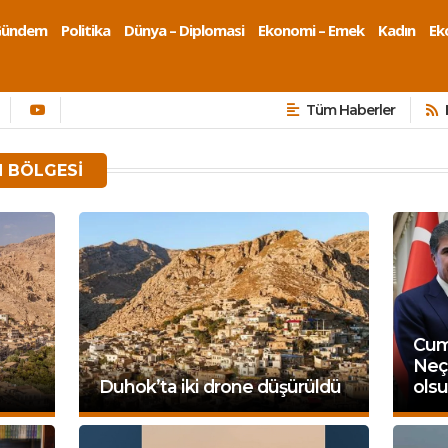
Gündem
Politika
Dünya – Diplomasi
Ekonomi – Emek
Kadın
Eko
Tüm Haberler
N BÖLGESI
Cum
Neçi
Duhok’ta iki drone düşürüldü
olsu