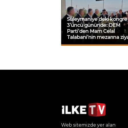
Süleymaniye’deki kongre
3’üncü gününde: DEM
Parti’den Mam Celal
Talabani’nin mezarına ziy
Web sitemizde yer alan