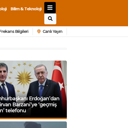
loji
Bilim & Teknoloji
Frekans Bilgileri
Canlı Yayın
hurbaşkanı Erdoğan’dan
rvan Barzani’ye ‘geçmiş
n’ telefonu