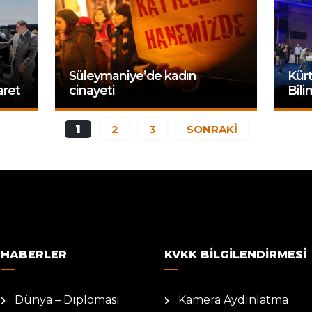
Süleymaniye’de kadın
Kürt
aret
cinayeti
Bili
1
2
3
SONRAKİ
HABERLER
KVKK BILGILENDIRMESI
Dünya – Diplomasi
Kamera Aydınlatma