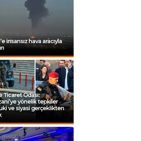
l’e insansız hava aracıyla
rı
e Ticaret Odası:
ani’ye yönelik tepkiler
ki ve siyasi gerçeklikten
k