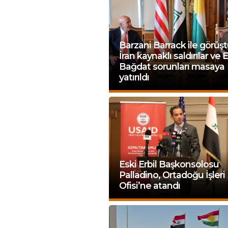
Barzani Barrack ile görüşt
İran kaynaklı saldırılar ve E
Bağdat sorunları masaya
yatırıldı
Eski Erbil Başkonsolosu
Palladino, Ortadoğu İşleri
Ofisi’ne atandı