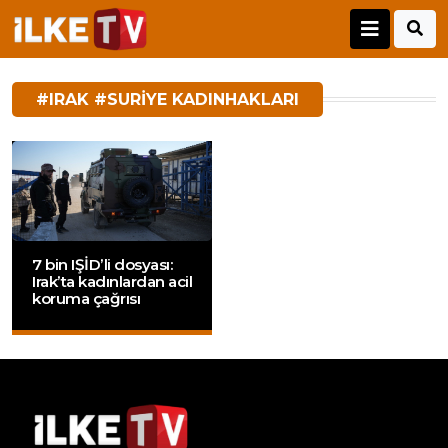
#IRAK #SURIYE KADINHAKLARI
7 bin IŞİD’li dosyası:
Irak’ta kadınlardan acil
koruma çağrısı