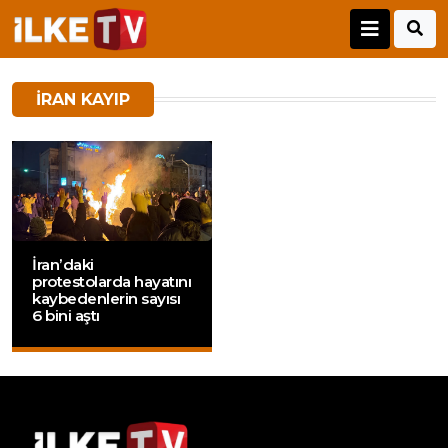
IRAN KAYIP
İran’daki
protestolarda hayatını
kaybedenlerin sayısı
6 bini aştı