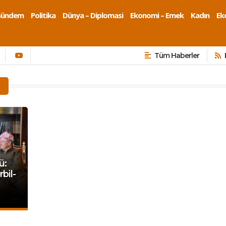
Gündem
Politika
Dünya – Diplomasi
Ekonomi – Emek
Kadın
Eko
Tüm Haberler
ü:
rbil-