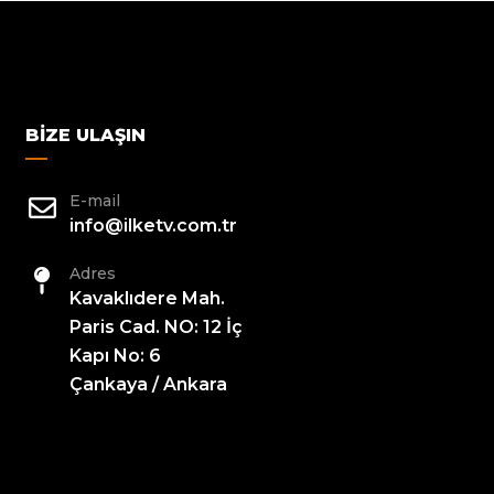
BIZE ULAŞIN
E-mail
info@ilketv.com.tr
Adres
Kavaklıdere Mah.
Paris Cad. NO: 12 İç
Kapı No: 6
Çankaya / Ankara