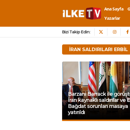
Ana Sayfa
Yazarlar
Bizi Takip Edin:
IRAN SALDIRILARI ERBIL
Barzani Barrack ile görüşt
İran kaynaklı saldırılar ve E
Bağdat sorunları masaya
yatırıldı