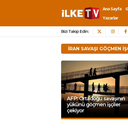
Ana Sayfa
Yazarlar
Bizi Takip Edin:
IRAN SAVAŞI GÖÇMEN IŞ
AFP: Ortadoğu savaşının
yükünü göçmen işçiler
çekiyor