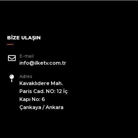
BIZE ULAŞIN
E-mail
info@ilketv.com.tr
Adres
Kavaklıdere Mah.
Paris Cad. NO: 12 İç
Kapı No: 6
Çankaya / Ankara