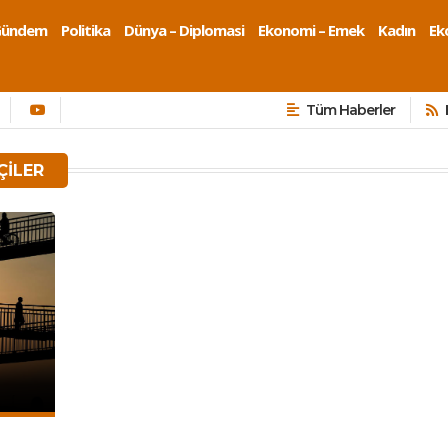
Gündem
Politika
Dünya – Diplomasi
Ekonomi – Emek
Kadın
Eko
Tüm Haberler
ÇILER