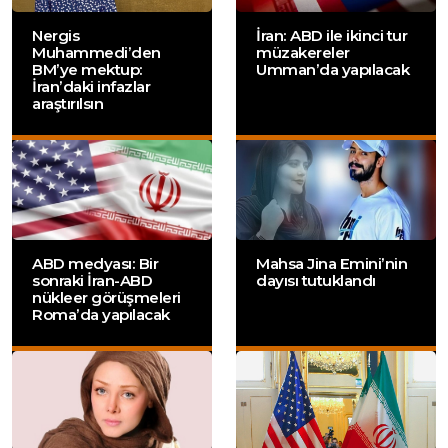
Nergis
İran: ABD ile ikinci tur
Muhammedi’den
müzakereler
BM’ye mektup:
Umman’da yapılacak
İran’daki infazlar
araştırılsın
ABD medyası: Bir
Mahsa Jina Emini’nin
sonraki İran-ABD
dayısı tutuklandı
nükleer görüşmeleri
Roma’da yapılacak