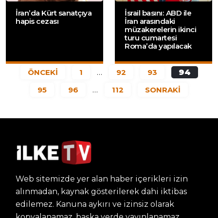
İran’da Kürt sanatçıya
İsrail basını: ABD ile
hapis cezası
İran arasındaki
müzakerelerin ikinci
turu cumartesi
Roma’da yapılacak
ÖNCEKİ
1
…
92
93
94
95
96
…
112
SONRAKİ
Web sitemizde yer alan haber içerikleri izin
alınmadan, kaynak gösterilerek dahi iktibas
edilemez. Kanuna aykırı ve izinsiz olarak
kopyalanamaz, başka yerde yayınlanamaz.