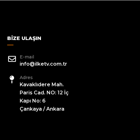
BIZE ULAŞIN
E-mail
info@ilketv.com.tr
Adres
Kavaklıdere Mah.
Paris Cad. NO: 12 İç
Kapı No: 6
Çankaya / Ankara