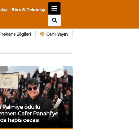
loji
Bilim & Teknoloji
Frekans Bilgileri
Canlı Yayın
n Palmiye ödüllü
etmen Cafer Panahi’ye
’da hapis cezası