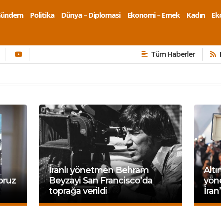
Gündem
Politika
Dünya – Diplomasi
Ekonomi – Emek
Kadın
Eko
Tüm Haberler
İranlı yönetmen Behram
Altı
oruz
Beyzayi San Francisco’da
yön
toprağa verildi
İran