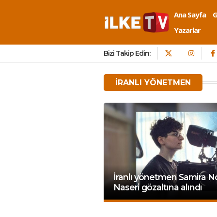
Ana Sayfa
Yazarlar
Bizi Takip Edin:
IRANLI YÖNETMEN
İranlı yönetmen Samira N
Naseri gözaltına alındı