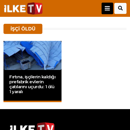
IŞÇI ÖLDÜ
Fırtına, işçilerin kaldığı
prefabrik evlerin
çatılarını uçurdu: 1 ölü
1 yaralı