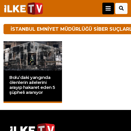
İSTANBUL EMNIYET MÜDÜRLÜĞÜ SIBER SUÇLAR
Bolu’daki yangında
ölenlerin ailelerini
arayıp hakaret eden 5
şüpheli aranıyor