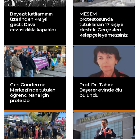
Beyazıt katliamının
MESEM
üzerinden 48 yıl
protestosunda
geçti: Dava
tutuklanan 17 kişiye
cezasızlıkla kapatıldı
destek: Gerçekleri
kelepçeleyemezsiniz
Geri Gönderme
Prof. Dr. Tahire
Merkezi’nde tutulan
Başerer evinde ölü
öğrenci Nana için
bulundu
protesto