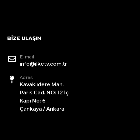
BIZE ULAŞIN
E-mail
info@ilketv.com.tr
Adres
Kavaklıdere Mah.
Paris Cad. NO: 12 İç
Kapı No: 6
Çankaya / Ankara