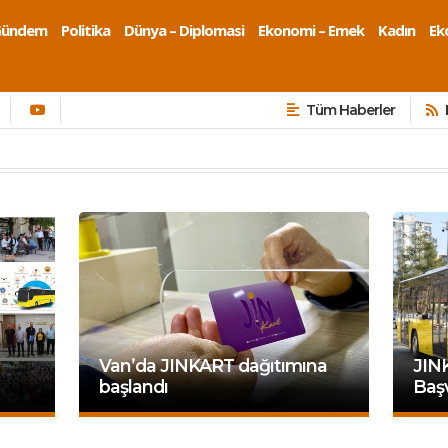
Gündem
Politika
Dünya – Diplomasi
Ekonomi – Emek
Kadın
Eko
Tüm Haberler
Van’da JINKART dağıtımına
JINK
başlandı
Başv