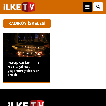
KADIKÖY İSKELESI
Maraş Katliamı’nın
47’nci yılında
yaşamını yitirenler
anıldı