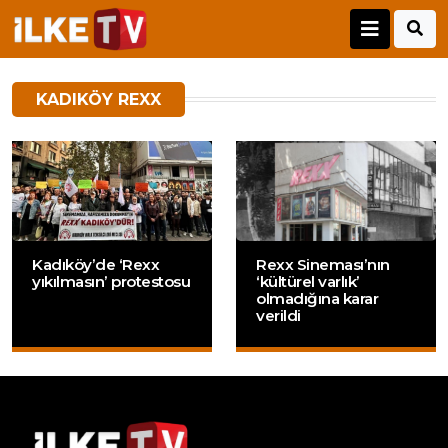
KADIKÖY REXX
Kadıköy’de ‘Rexx
Rexx Sineması’nın
yıkılmasın’ protestosu
‘kültürel varlık’
olmadığına karar
verildi