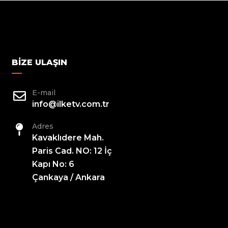
BIZE ULAŞIN
E-mail
info@ilketv.com.tr
Adres
Kavaklıdere Mah.
Paris Cad. NO: 12 İç
Kapı No: 6
Çankaya / Ankara