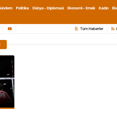
Gündem
Politika
Dünya – Diplomasi
Ekonomi – Emek
Kadın
Eko
Tüm Haberler
I