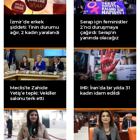
İzmir’de erkek
Serap için feministler
şiddeti: 1’inin durumu
2’nci duruşmaya
ağır, 2 kadın yaralandı
çağırdı: Serap’ın
yanında olacağız
Meclis’te Zahide
IHR: İran’da bir yılda 31
Yetiş’e tepki: Vekiller
kadın idam edildi
salonu terk etti