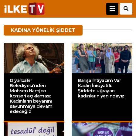
KADINA YÖNELIK ŞIDDET
Diyarbakır
Barışa İhtiyacım Var
Belediyesi’nden
Kadın İnisiyatifi:
Mohsen Namjoo
Şiddete uğrayan
konseri açıklaması:
kadınların yanındayız
Kadınların beyanını
savunmaya devam
edeceğiz