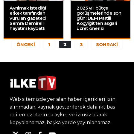
Ayrılmak istediği
2025 yılı bütçe
erkek tarafından
görüşmelerinde son
vurulan gazeteci
gün: DEM Partili
Semra Demirelli
Koçyiğit’ten asgari
hayatını kaybetti
ücret önerisi
ÖNCEKİ
1
2
3
SONRAKİ
Web sitemizde yer alan haber içerikleri izin
alınmadan, kaynak gösterilerek dahi iktibas
edilemez. Kanuna aykırı ve izinsiz olarak
kopyalanamaz, başka yerde yayınlanamaz.