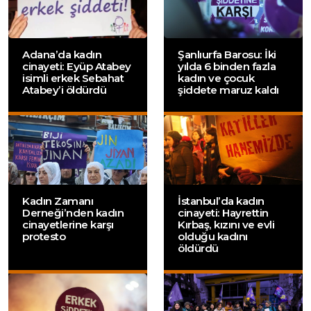
Adana’da kadın
Şanlıurfa Barosu: İki
cinayeti: Eyüp Atabey
yılda 6 binden fazla
isimli erkek Sebahat
kadın ve çocuk
Atabey’i öldürdü
şiddete maruz kaldı
Kadın Zamanı
İstanbul’da kadın
Derneği’nden kadın
cinayeti: Hayrettin
cinayetlerine karşı
Kırbaş, kızını ve evli
protesto
olduğu kadını
öldürdü