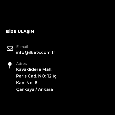
BIZE ULAŞIN
E-mail
info@ilketv.com.tr
Adres
Kavaklıdere Mah.
Paris Cad. NO: 12 İç
Kapı No: 6
Çankaya / Ankara