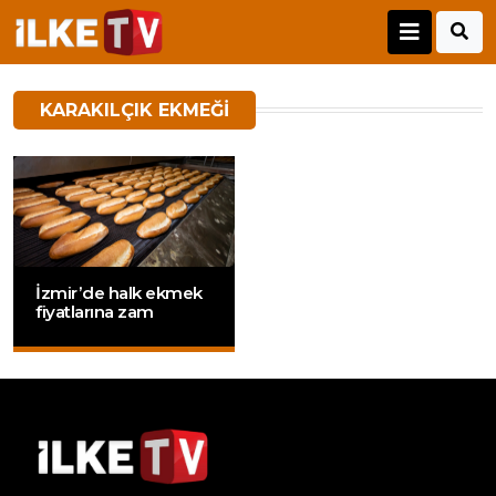
KARAKILÇIK EKMEĞI
İzmir’de halk ekmek
fiyatlarına zam