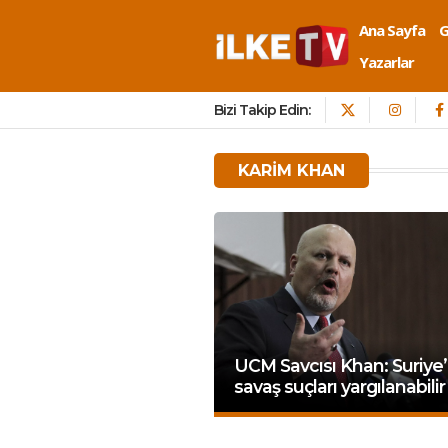
Ana Sayfa
Yazarlar
Bizi Takip Edin:
KARIM KHAN
UCM Savcısı Khan: Suriye
savaş suçları yargılanabilir