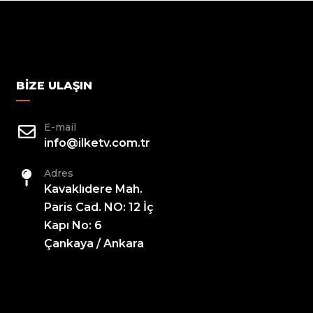
BIZE ULAŞIN
E-mail
info@ilketv.com.tr
Adres
Kavaklıdere Mah.
Paris Cad. NO: 12 İç
Kapı No: 6
Çankaya / Ankara