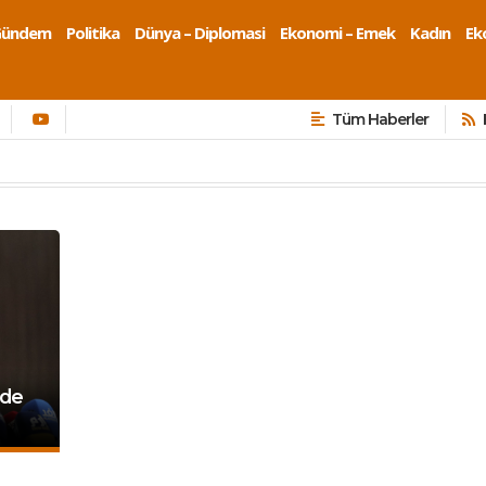
Gündem
Politika
Dünya – Diplomasi
Ekonomi – Emek
Kadın
Eko
Tüm Haberler
’de