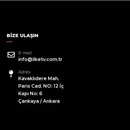
BIZE ULAŞIN
E-mail
info@ilketv.com.tr
Adres
Kavaklıdere Mah.
Paris Cad. NO: 12 İç
Kapı No: 6
Çankaya / Ankara