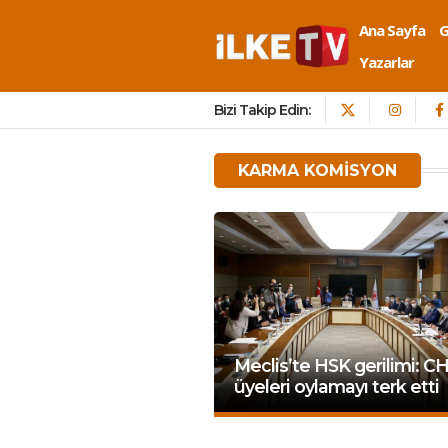
Ana Sayfa
Yazarlar
Bizi Takip Edin:
KARMA KOMISYON
Meclis’te HSK gerilimi: C
üyeleri oylamayı terk etti