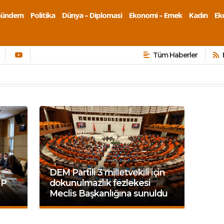
Gündem
Politika
Dünya – Diplomasi
Ekonomi – Emek
Kadın
Eko
Tüm Haberler
DEM Partili 3 milletvekili için
HP
dokunulmazlık fezlekesi
Meclis Başkanlığına sunuldu