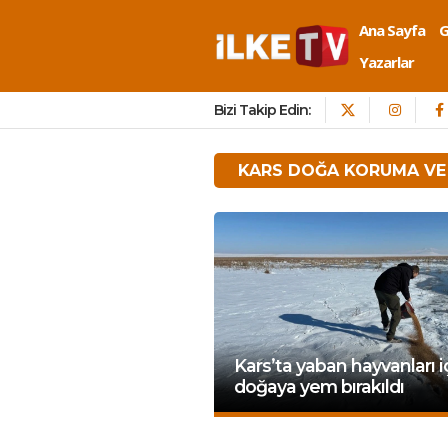
Ana Sayfa
Yazarlar
Bizi Takip Edin:
KARS DOĞA KORUMA VE 
Kars’ta yaban hayvanları i
doğaya yem bırakıldı