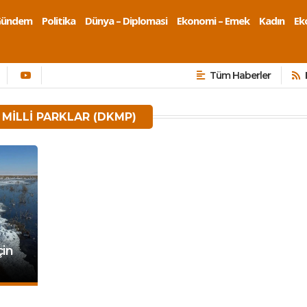
Gündem
Politika
Dünya – Diplomasi
Ekonomi – Emek
Kadın
Eko
Tüm Haberler
MILLI PARKLAR (DKMP)
çin