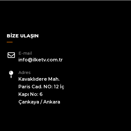
BIZE ULAŞIN
E-mail
info@ilketv.com.tr
Adres
Kavaklıdere Mah.
Paris Cad. NO: 12 İç
Kapı No: 6
Çankaya / Ankara