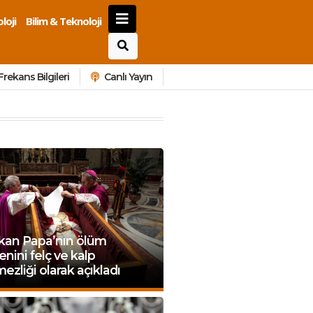
loji
Bilim & Teknoloji
Frekans Bilgileri
Canlı Yayın
ikan Papa’nın ölüm
nini felç ve kalp
ezliği olarak açıkladı