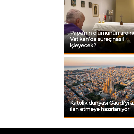
Papa’nın ölümünün ardı
Vatikan’da süreç nasıl
işleyecek?
Katolik dünyası Gaudí’yi a
ilan etmeye hazırlanıyor