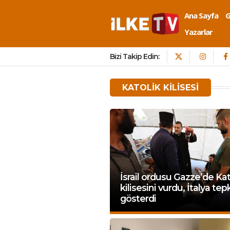
Ana Sayfa
Yazarlar
Bizi Takip Edin:
KATOLIK KILISESI
İsrail ordusu Gazze’de Kat
kilisesini vurdu, İtalya tep
gösterdi