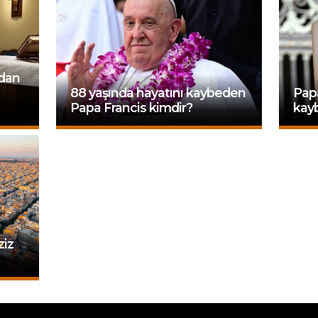
ndan
88 yaşında hayatını kaybeden
Papa
Papa Francis kimdir?
kayb
ziz