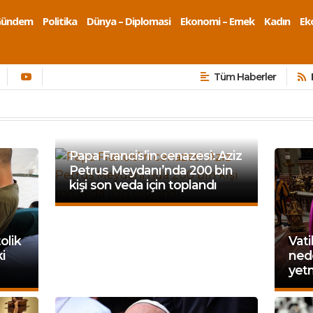
Gündem
Politika
Dünya – Diplomasi
Ekonomi – Emek
Kadın
Eko
Tüm Haberler
Papa Francis’in cenazesi: Aziz
Petrus Meydanı’nda 200 bin
kişi son veda için toplandı
olik
Vat
ki
nede
yetm