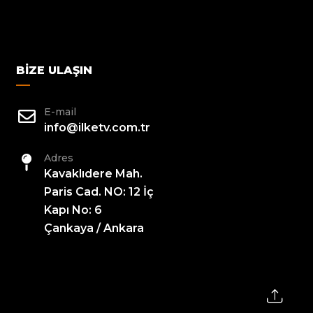
BIZE ULAŞIN
E-mail
info@ilketv.com.tr
Adres
Kavaklıdere Mah.
Paris Cad. NO: 12 İç
Kapı No: 6
Çankaya / Ankara