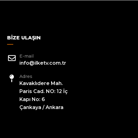
BIZE ULAŞIN
E-mail
info@ilketv.com.tr
Adres
Kavaklıdere Mah.
Paris Cad. NO: 12 İç
Kapı No: 6
Çankaya / Ankara