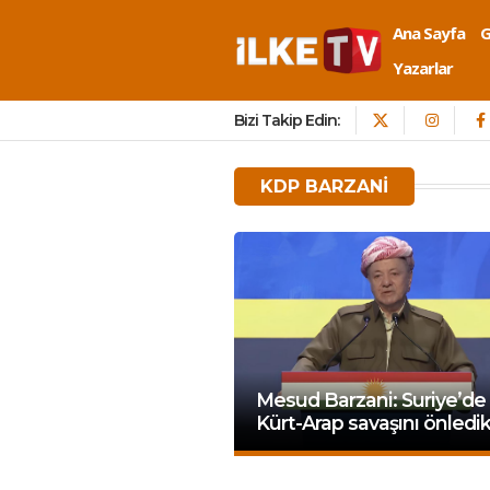
Ana Sayfa
Yazarlar
Bizi Takip Edin:
KDP BARZANI
Mesud Barzani: Suriye’de
Kürt-Arap savaşını önledi