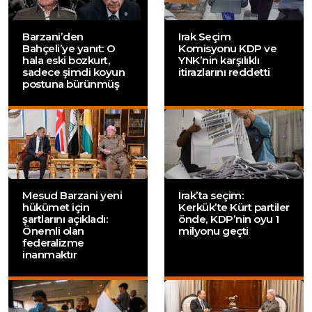
Barzani’den
Irak Seçim
Bahçeli’ye yanıt: O
Komisyonu KDP ve
hala eski bozkurt,
YNK’nin karşılıklı
sadece şimdi koyun
itirazlarını reddetti
postuna bürünmüş
Mesud Barzani yeni
Irak’ta seçim:
hükümet için
Kerkük’te Kürt partiler
şartlarını açıkladı:
önde, KDP’nin oyu 1
Önemli olan
milyonu geçti
federalizme
inanmaktır