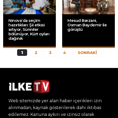
Ninova’da seçim
Mesud Barzani,
hazırlıkları: Şii etkisi
Osman Baydemir ile
artıyor, Sünniler
görüştü
bölünüyor, Kürt oyları
dağınık
1
2
3
4
SONRAKİ
Web sitemizde yer alan haber içerikleri izin
alınmadan, kaynak gösterilerek dahi iktibas
edilemez. Kanuna aykırı ve izinsiz olarak