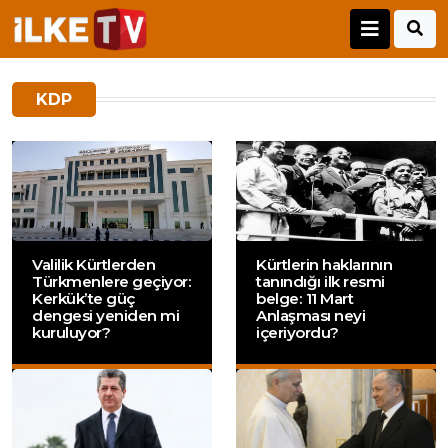
KDP
Valilik Kürtlerden
Kürtlerin haklarının
Türkmenlere geçiyor:
tanındığı ilk resmi
Kerkük’te güç
belge: 11 Mart
dengesi yeniden mi
Anlaşması neyi
kuruluyor?
içeriyordu?