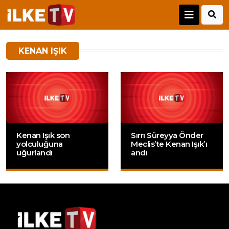
KENAN IŞIK
Kenan Işık son
Sırrı Süreyya Önder
yolculuğuna
Meclis’te Kenan Işık’ı
uğurlandı
andı