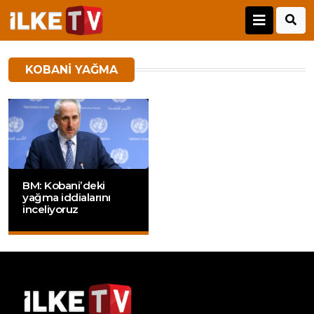
KOBANI YAĞMA
BM: Kobani’deki
yağma iddialarını
inceliyoruz