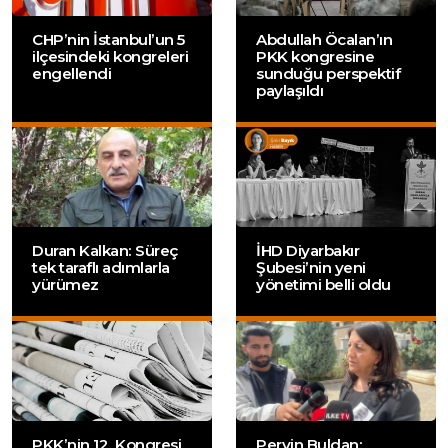
CHP’nin İstanbul’un 5
Abdullah Öcalan’ın
ilçesindeki kongreleri
PKK kongresine
engellendi
sunduğu perspektif
paylaşıldı
Duran Kalkan: Süreç
İHD Diyarbakır
tek taraflı adımlarla
Şubesi’nin yeni
yürümez
yönetimi belli oldu
PKK’nin 12. Kongresi
Pervin Buldan: