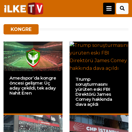
KONGRE
Amedspor’da kongre
Trump
öncesi gelişme: Üç
soruşturmasını
aday çekildi, tek aday
yürüten eski FBI
Nahit Eren
Direktörü James
Comey hakkında
dava açıldı