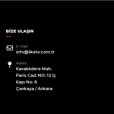
BIZE ULAŞIN
E-mail
info@ilketv.com.tr
Adres
Kavaklıdere Mah.
Paris Cad. NO: 12 İç
Kapı No: 6
Çankaya / Ankara