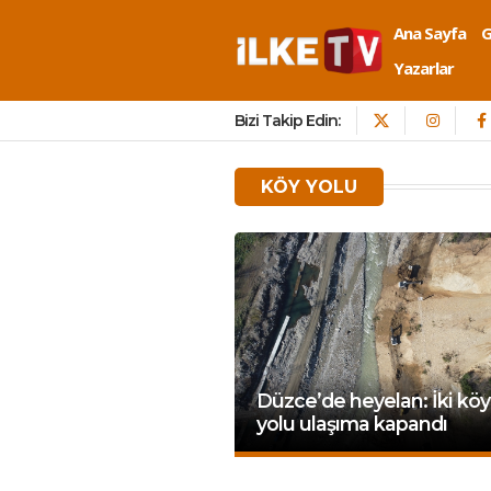
Ana Sayfa
Yazarlar
Bizi Takip Edin:
KÖY YOLU
Düzce’de heyelan: İki köy
yolu ulaşıma kapandı