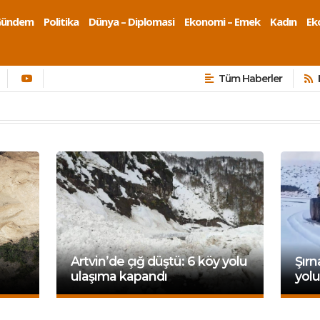
Gündem
Politika
Dünya – Diplomasi
Ekonomi – Emek
Kadın
Eko
Tüm Haberler
Artvin’de çığ düştü: 6 köy yolu
Şırn
ulaşıma kapandı
yolu