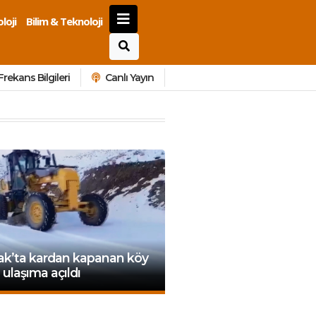
loji
Bilim & Teknoloji
Frekans Bilgileri
Canlı Yayın
ak’ta kardan kapanan köy
 ulaşıma açıldı