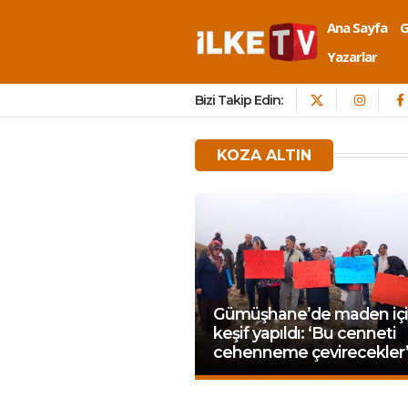
Ana Sayfa
Yazarlar
Bizi Takip Edin:
KOZA ALTIN
Gümüşhane’de maden iç
keşif yapıldı: ‘Bu cenneti
cehenneme çevirecekler