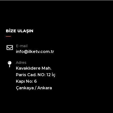
BIZE ULAŞIN
E-mail
info@ilketv.com.tr
Adres
Kavaklıdere Mah.
Paris Cad. NO: 12 İç
Kapı No: 6
Çankaya / Ankara