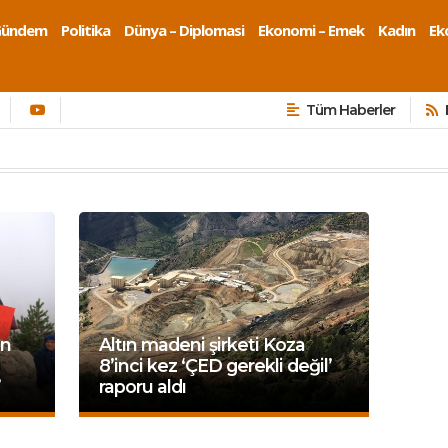
Gündem
Politika
Dünya – Diplomasi
Ekonomi – Emek
Kadın
Eko
Tüm Haberler
in
Altın madeni şirketi Koza
8’inci kez ‘ÇED gerekli değil’
’
raporu aldı