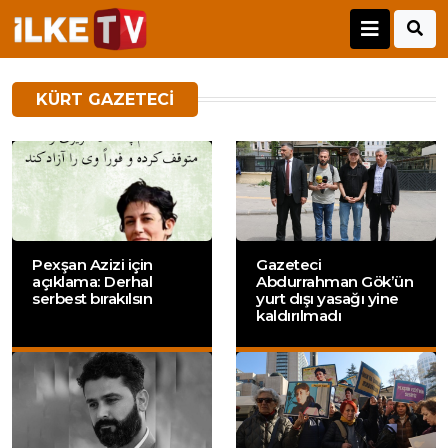
KÜRT GAZETECI
Pexşan Azizi için
Gazeteci
açıklama: Derhal
Abdurrahman Gök’ün
serbest bırakılsın
yurt dışı yasağı yine
kaldırılmadı