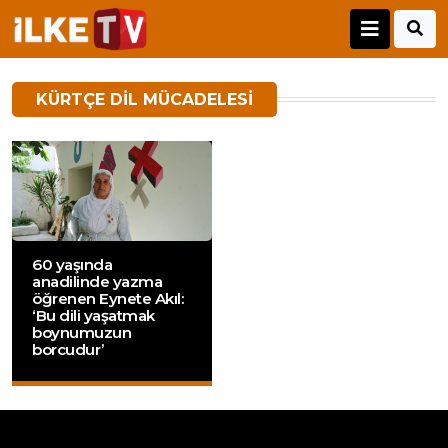
KÜRTÇE DIL MÜCADELESI
60 yaşında
anadilinde yazma
öğrenen Eynete Akıl:
‘Bu dili yaşatmak
boynumuzun
borcudur’